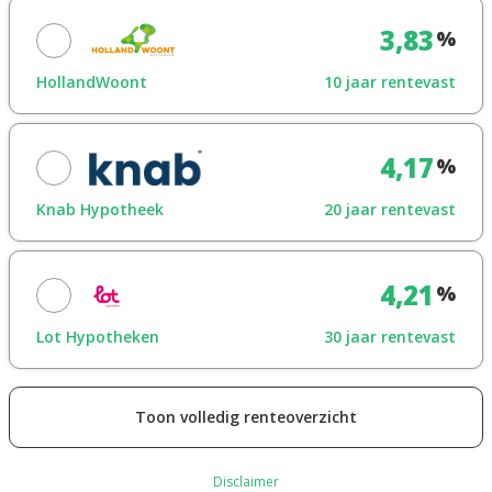
Looptijdrente
Maak een afspraak
3,83
%
Toon in overzicht
HollandWoont
10 jaar rentevast
Looptijdrente
Maak een afspraak
4,17
%
Toon in overzicht
Knab Hypotheek
20 jaar rentevast
Looptijdrente
Maak een afspraak
4,21
%
Toon in overzicht
Lot Hypotheken
30 jaar rentevast
Looptijdrente
Maak een afspraak
Toon volledig renteoverzicht
Toon in overzicht
Disclaimer